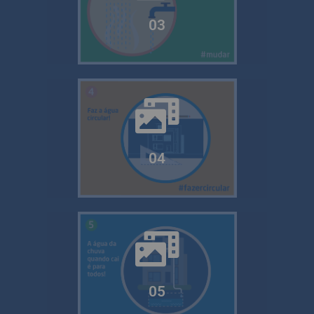
03
04
05