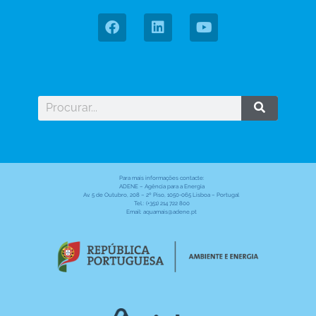
Para mais informações contacte:
ADENE – Agência para a Energia
Av. 5 de Outubro, 208 – 2º Piso, 1050-065 Lisboa – Portugal
Tel.: (+351) 214 722 800
Email: aquamais@adene.pt