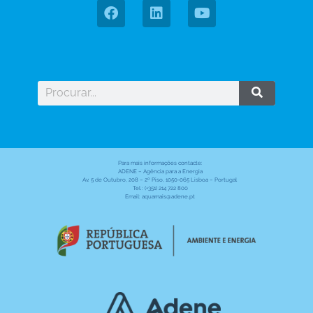
Para mais informações contacte:
ADENE – Agência para a Energia
Av. 5 de Outubro, 208 – 2º Piso, 1050-065 Lisboa – Portugal
Tel.: (+351) 214 722 800
Email: aquamais@adene.pt