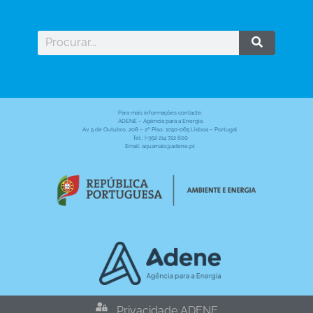
Para mais informações contacte:
ADENE – Agência para a Energia
Av. 5 de Outubro, 208 – 2º Piso, 1050-065 Lisboa – Portugal
Tel.: (+351) 214 722 800
Email: aquamais@adene.pt
Privacidade ADENE