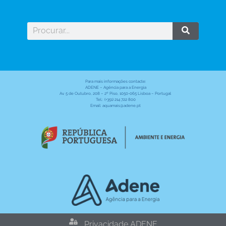
Para mais informações contacte:
ADENE – Agência para a Energia
Av. 5 de Outubro, 208 – 2º Piso, 1050-065 Lisboa – Portugal
Tel.: (+351) 214 722 800
Email: aquamais@adene.pt
Privacidade ADENE