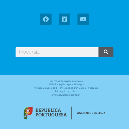
Para mais informações contacte:
ADENE – Agência para a Energia
Av. 5 de Outubro, 208 – 2º Piso, 1050-065 Lisboa – Portugal
Tel.: (+351) 214 722 800
Email: aquamais@adene.pt