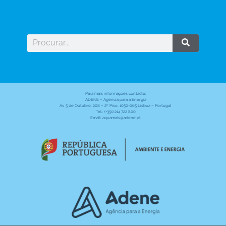
Para mais informações contacte:
ADENE – Agência para a Energia
Av. 5 de Outubro, 208 – 2º Piso, 1050-065 Lisboa – Portugal
Tel.: (+351) 214 722 800
Email: aquamais@adene.pt