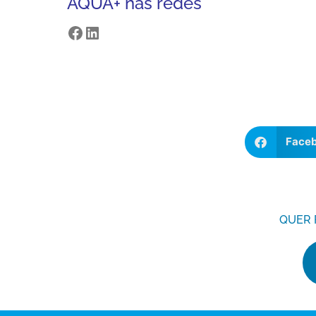
AQUA+ nas redes
Face
QUER 