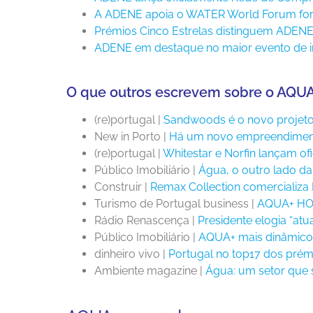
A ADENE apoia o WATER World Forum for 
Prémios Cinco Estrelas distinguem ADENE
ADENE em destaque no maior evento de in
O que outros escrevem sobre o AQU
(re)portugal |
Sandwoods é o novo projet
New in Porto |
Há um novo empreendimento
(re)portugal |
Whitestar e Norfin lançam ofi
Público Imobiliário |
Água, o outro lado da
Construir |
Remax Collection comercializ
Turismo de Portugal business |
AQUA+ HOTÉ
Rádio Renascença |
Presidente elogia “at
Público Imobiliário |
AQUA+ mais dinâmico
dinheiro vivo |
Portugal no top17 dos pré
Ambiente magazine |
Água: um setor que 