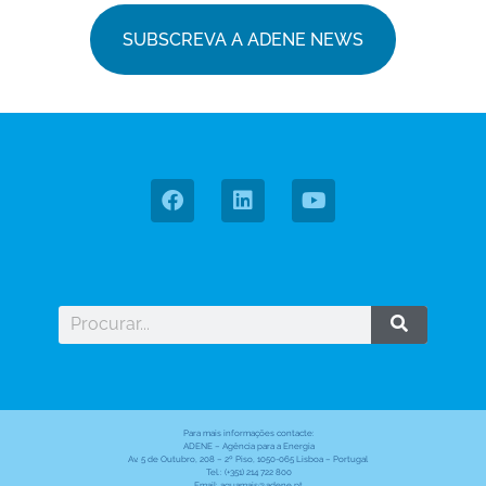
SUBSCREVA A ADENE NEWS
Para mais informações contacte:
ADENE – Agência para a Energia
Av. 5 de Outubro, 208 – 2º Piso, 1050-065 Lisboa – Portugal
Tel.: (+351) 214 722 800
Email: aquamais@adene.pt