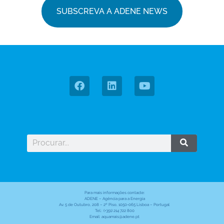
SUBSCREVA A ADENE NEWS
Para mais informações contacte:
ADENE – Agência para a Energia
Av. 5 de Outubro, 208 – 2º Piso, 1050-065 Lisboa – Portugal
Tel.: (+351) 214 722 800
Email: aquamais@adene.pt