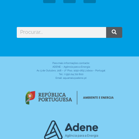
Para mais informações contacte:
ADENE – Agência para a Energia
Av. 5 de Outubro, 208 – 2º Piso, 1050-065 Lisboa – Portugal
Tel.: (+351) 214 722 800
Email: aquamais@adene.pt